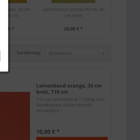
nd mais, 34 cm
Leinenband reseda 90 cm, 40
t, 125 cm
cm breit
,00 € *
20,00 € *
Sortierung:
Leinenband orange, 34 cm
breit, 110 cm
110 cm Leinenband 11fädig zum
Sonderpreis Enden bereits
versäubert !
10,00 € *