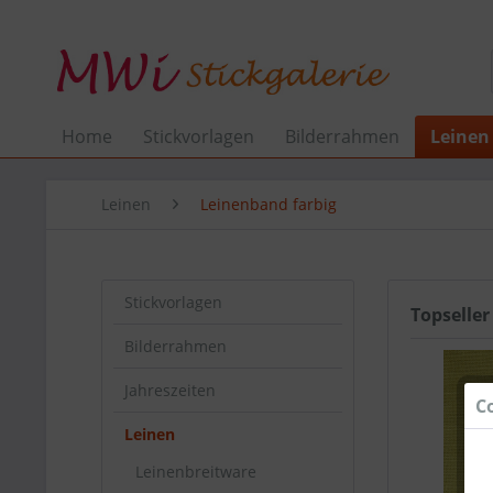
Home
Stickvorlagen
Bilderrahmen
Leinen
Leinen
Leinenband farbig
Stickvorlagen
Topseller
Bilderrahmen
Jahreszeiten
C
Leinen
Leinenbreitware