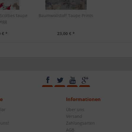
Scolties taupe
Baumwollstoff Taupe Prints
kegg
 € *
23,00 € *
ce
Informationen
lar
Über uns
Versand
 uns!
Zahlungsarten
AGB