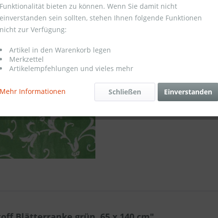
Funktionalität bieten zu können. Wenn Sie damit nicht
einverstanden sein sollten, stehen Ihnen folgende Funktionen
Merken
nicht zur Verfügung:
Artikel-Nr.:
Artikel in den Warenkorb legen
Merkzettel
Artikelempfehlungen und vieles mehr
Mehr Informationen
Schließen
Einverstanden
ff Blätterranke grün, 65 x 140 cm"