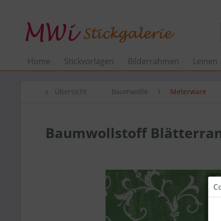
Home
Stickvorlagen
Bilderrahmen
Leinen
Übersicht
Baumwolle
Meterware
Baumwollstoff Blätterran
C