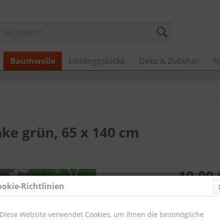
Baumwolle
Lieblingsstücke
Deko & Zubehör
%
ke grün, 65 x 140 cm
10,00 
ookie-Richtlinien
Umsatzsteuerb
Sofort ver
Diese Website verwendet Cookies, um Ihnen die bestmögliche