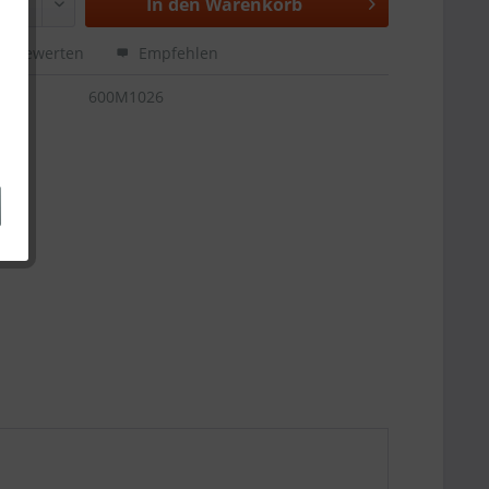
In den
Warenkorb
Bewerten
Empfehlen
600M1026