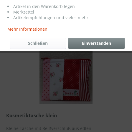
13,95 € *
Artikel in den Warenkorb legen
Merkzettel
Artikelempfehlungen und vieles mehr
Filtern
Mehr Informationen
Schließen
Einverstanden
Kosmetiktasche klein
Kleine Tasche mit Reißverschluß aus edlen