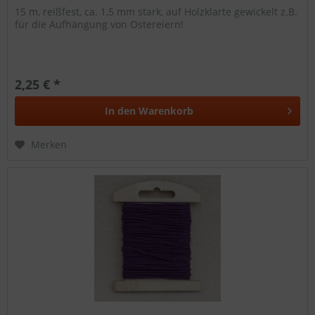
15 m, reißfest, ca. 1,5 mm stark, auf Holzklarte gewickelt z.B.
für die Aufhängung von Ostereiern!
2,25 € *
In den
Warenkorb
Merken