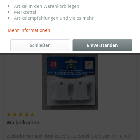
1,80 € *
Artikel in den Warenkorb legen
Merkzettel
Artikelempfehlungen und vieles mehr
Filtern
Mehr Informationen
Schließen
Einverstanden
Wickelkarten
Wickelkarten aus Plastik (DMC), 28 Stück DMC-Art.-Nr. 6102-