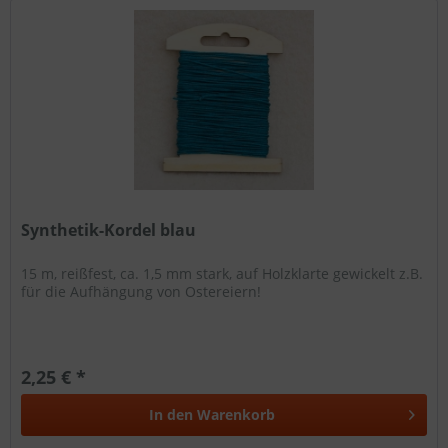
Synthetik-Kordel blau
15 m, reißfest, ca. 1,5 mm stark, auf Holzklarte gewickelt z.B.
für die Aufhängung von Ostereiern!
2,25 € *
In den
Warenkorb