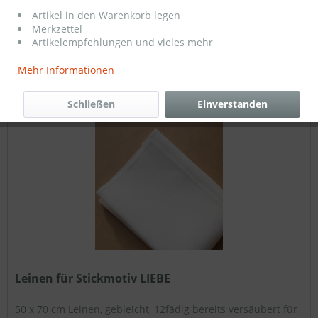
6,50 € *
Artikel in den Warenkorb legen
Merkzettel
Artikelempfehlungen und vieles mehr
Filtern
Mehr Informationen
Schließen
Einverstanden
Leinen für Stickmotiv LIEBE
50 x 70 cm Leinen, gebleicht, 12fädig bereits versäubert für