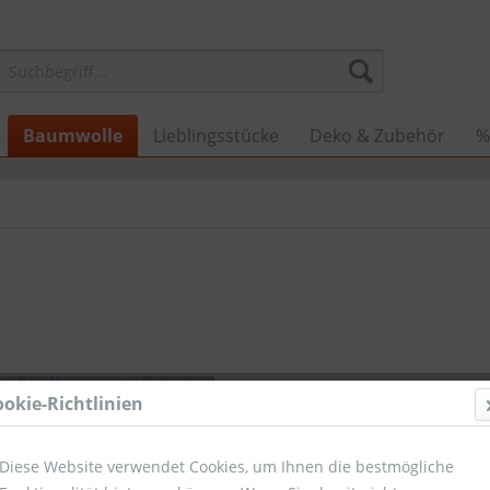
Baumwolle
Lieblingsstücke
Deko & Zubehör
%
1,15 €
ookie-Richtlinien
Umsatzsteuerb
Sofort ver
Diese Website verwendet Cookies, um Ihnen die bestmögliche