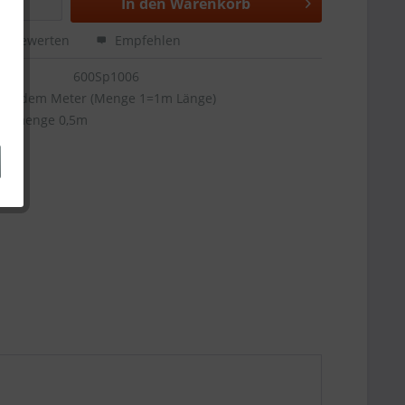
In den
Warenkorb
Bewerten
Empfehlen
600Sp1006
aufendem Meter (Menge 1=1m Länge)
ellmenge 0,5m