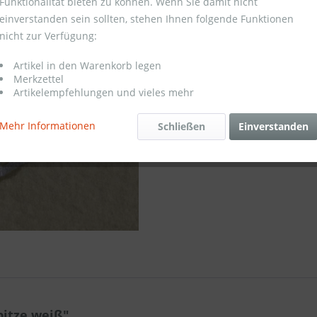
Funktionalität bieten zu können. Wenn Sie damit nicht
einverstanden sein sollten, stehen Ihnen folgende Funktionen
Merken
nicht zur Verfügung:
Artikel-Nr.:
Artikel in den Warenkorb legen
Preis pro l
Merkzettel
Artikelempfehlungen und vieles mehr
Mindestbest
Mehr Informationen
Schließen
Einverstanden
itze weiß"