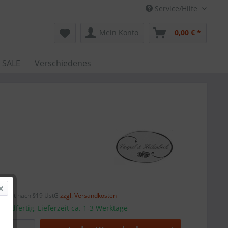
Service/Hilfe
Mein Konto
0,00 € *
 SALE
Verschiedenes
 *
efreit nach §19 UstG
zzgl. Versandkosten
sandfertig, Lieferzeit ca. 1-3 Werktage