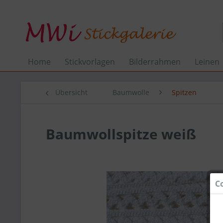
Home
Stickvorlagen
Bilderrahmen
Leinen
Übersicht
Baumwolle
Spitzen
Baumwollspitze weiß
C