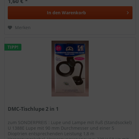
1,60 € *
In den
Warenkorb
Merken
TIPP!
DMC-Tischlupe 2 in 1
zum SONDERPREIS : Lupe und Lampe mit Fuß (Standsockel)
U 1388E Lupe mit 90 mm Durchmesser und einer 5
Dioptrien entsprechenden Leistung 1,8 m