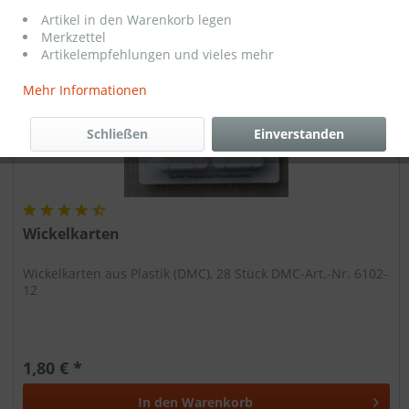
Artikel in den Warenkorb legen
Merkzettel
Artikelempfehlungen und vieles mehr
Mehr Informationen
Schließen
Einverstanden
Wickelkarten
Wickelkarten aus Plastik (DMC), 28 Stück DMC-Art.-Nr. 6102-
12
1,80 € *
In den
Warenkorb