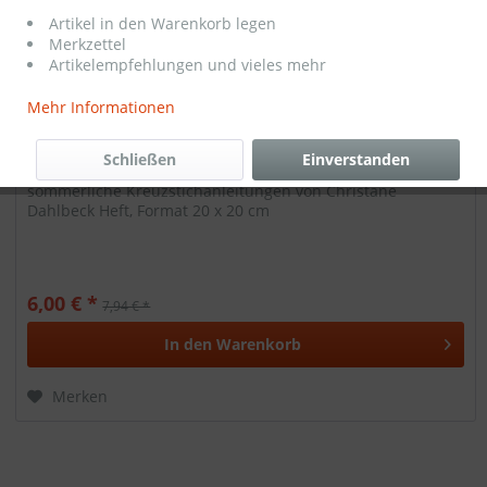
Artikel in den Warenkorb legen
Merkzettel
Artikelempfehlungen und vieles mehr
Mehr Informationen
Kreuzstichheft BLUE PINK von Christiane
Schließen
Einverstanden
Dahlbeck
sommerliche Kreuzstichanleitungen von Christane
Dahlbeck Heft, Format 20 x 20 cm
6,00 € *
7,94 € *
In den
Warenkorb
Merken