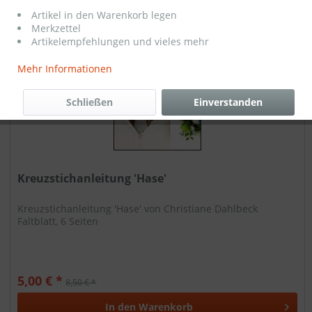
Artikel in den Warenkorb legen
Merkzettel
Artikelempfehlungen und vieles mehr
TIPP!
Mehr Informationen
Schließen
Einverstanden
Kreuzstichanleitung 'Hase'
Kreuzstichanleitung 'Hase' von Christiane Dahlbeck
Faltblatt, 6 Seiten
5,00 € *
8,50 € *
In den
Warenkorb