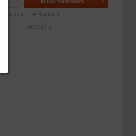
In den
Warenkorb
Bewerten
Empfehlen
1100-969.11p