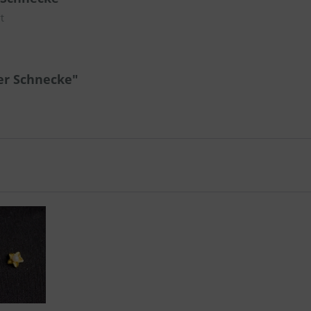
t
er Schnecke"