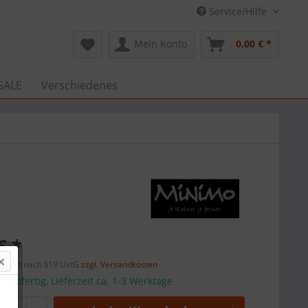
Service/Hilfe
Mein Konto
0,00 € *
SALE
Verschiedenes
€ *
efreit nach §19 UstG
zzgl. Versandkosten
sandfertig, Lieferzeit ca. 1-3 Werktage