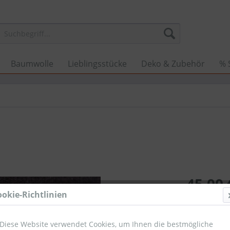
Baumwolle
Lieblingsstücke
Deko & Zubehör
% 
45,00 
ookie-Richtlinien
Umsatzsteuerb
Sofort ver
Diese Website verwendet Cookies, um Ihnen die bestmögliche