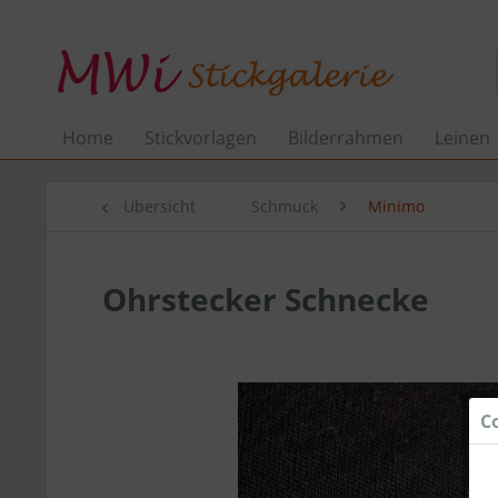
Home
Stickvorlagen
Bilderrahmen
Leinen
Übersicht
Schmuck
Minimo
Ohrstecker Schnecke
C