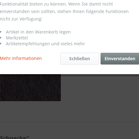
Funktionalität bieten zu können. Wenn Sie damit nicht
einverstanden sein sollten, stehen Ihnen folgende Funktionen
Merken
nicht zur Verfügung:
Artikel-Nr.:
Artikel in den Warenkorb legen
Merkzettel
Artikelempfehlungen und vieles mehr
Mehr Informationen
Schließen
Einverstanden
 Schnecke"