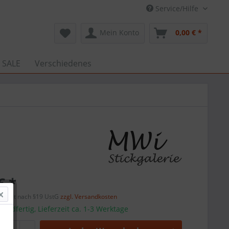
Service/Hilfe
Mein Konto
0,00 € *
 SALE
Verschiedenes
€ *
efreit nach §19 UstG
zzgl. Versandkosten
sandfertig, Lieferzeit ca. 1-3 Werktage