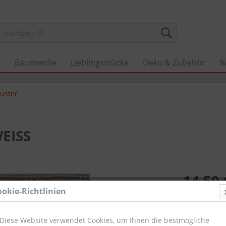
n
Baumwolle
Lieblingsstücke
Deko & Zubehör
%
muster
EISS
14,50 
ookie-Richtlinien
Umsatzsteuerb
Sofort ver
Diese Website verwendet Cookies, um Ihnen die bestmögliche