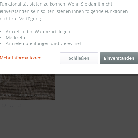
Funktionalität bieten zu können. Wenn Sie damit nicht
einverstanden sein sollten, stehen Ihnen folgende Funktionen
Merken
nicht zur Verfügung:
Artikel-Nr.:
Artikel in den Warenkorb legen
Merkzettel
Artikelempfehlungen und vieles mehr
Mehr Informationen
Schließen
Einverstanden