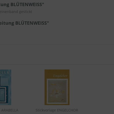
itung BLÜTENWEISS"
Leinenband gestickt
leitung BLÜTENWEISS"
e ARABELLA
Stickvorlage ENGELCHOR