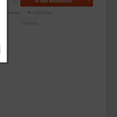
In den
Warenkorb
Bewerten
Empfehlen
100E1024