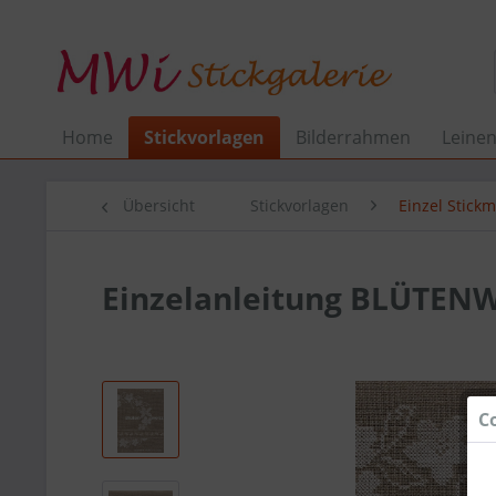
Home
Stickvorlagen
Bilderrahmen
Leine
Übersicht
Stickvorlagen
Einzel Stick
Einzelanleitung BLÜTENW
C