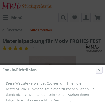
Menü
Übersicht
3402 Tradition
Materialpackung für Motiv FROHES FEST
(
1
)
Cookie-Richtlinien
Diese Website verwendet Cookies, um Ihnen die
bestmögliche Funktionalität bieten zu können. Wenn Sie
damit nicht einverstanden sein sollten, stehen Ihnen
folgende Funktionen nicht zur Verfügung: