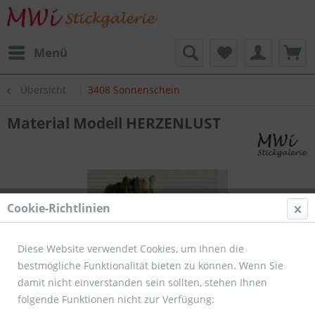
Menü
Übersicht
3408 Sonnenschein
Material Modell HERZENLUST
Cookie-Richtlinien
Diese Website verwendet Cookies, um Ihnen die
bestmögliche Funktionalität bieten zu können. Wenn Sie
damit nicht einverstanden sein sollten, stehen Ihnen
folgende Funktionen nicht zur Verfügung: