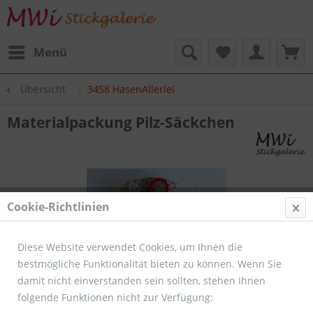
Menü
Übersicht
3458 HasenAllerlei
Materialpackung Pilz-Säckchen
Cookie-Richtlinien
Diese Website verwendet Cookies, um Ihnen die
bestmögliche Funktionalität bieten zu können. Wenn Sie
damit nicht einverstanden sein sollten, stehen Ihnen
folgende Funktionen nicht zur Verfügung: