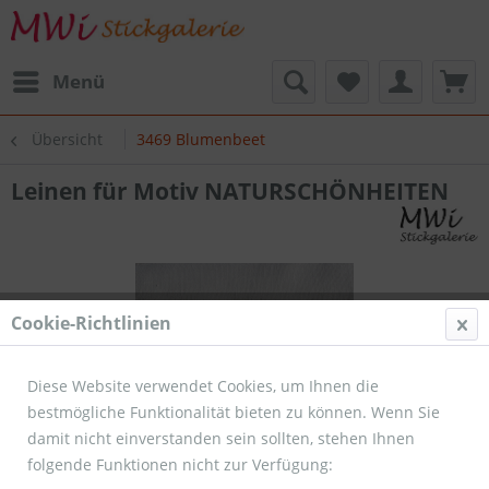
Menü
Übersicht
3469 Blumenbeet
Leinen für Motiv NATURSCHÖNHEITEN
Cookie-Richtlinien
Diese Website verwendet Cookies, um Ihnen die
bestmögliche Funktionalität bieten zu können. Wenn Sie
damit nicht einverstanden sein sollten, stehen Ihnen
folgende Funktionen nicht zur Verfügung: