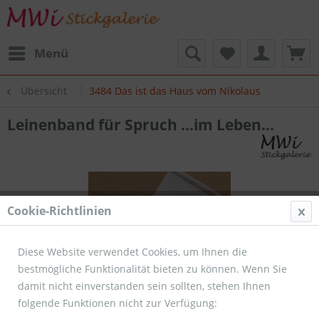
Menü
Übersicht
3484 Das ist das Haus vom Nikolaus
Leinenband für Spruch ...im Leben...
Cookie-Richtlinien
Diese Website verwendet Cookies, um Ihnen die
bestmögliche Funktionalität bieten zu können. Wenn Sie
damit nicht einverstanden sein sollten, stehen Ihnen
folgende Funktionen nicht zur Verfügung: