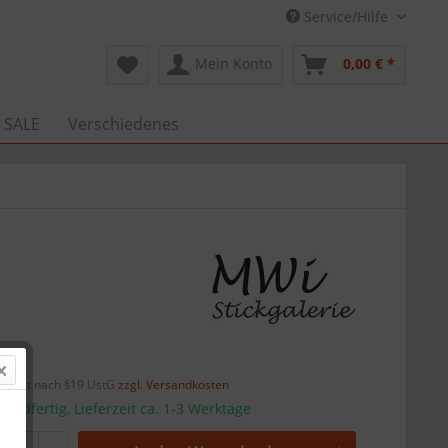
Service/Hilfe
Mein Konto
0,00 € *
 SALE
Verschiedenes
 *
efreit nach §19 UstG
zzgl. Versandkosten
sandfertig, Lieferzeit ca. 1-3 Werktage