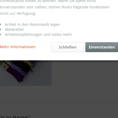
Funktionalität bieten zu können. Wenn Sie damit nicht
einverstanden sein sollten, stehen Ihnen folgende Funktionen
Merken
nicht zur Verfügung:
Artikel-Nr.:
Artikel in den Warenkorb legen
Merkzettel
Artikelempfehlungen und vieles mehr
Mehr Informationen
Schließen
Einverstanden
ür zu Hause"