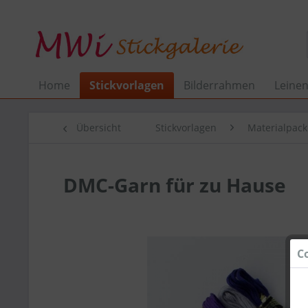
Home
Stickvorlagen
Bilderrahmen
Leine
Übersicht
Stickvorlagen
Materialpac
DMC-Garn für zu Hause
C