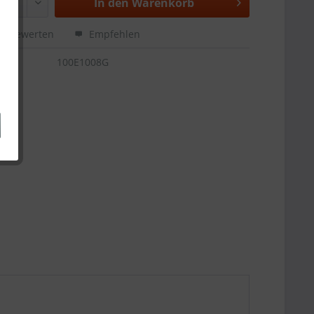
In den
Warenkorb
Bewerten
Empfehlen
100E1008G