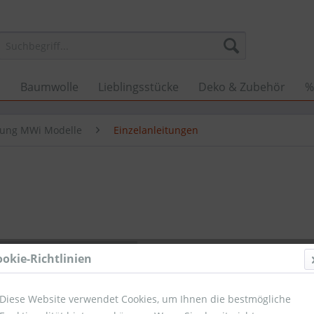
n
Baumwolle
Lieblingsstücke
Deko & Zubehör
%
kung MWi Modelle
Einzelanleitungen
9,10 €
ookie-Richtlinien
Umsatzsteuerb
Sofort ver
Diese Website verwendet Cookies, um Ihnen die bestmögliche