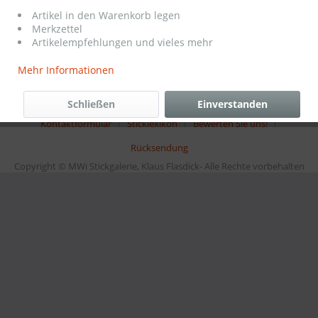
Shop Service
Artikel in den Warenkorb legen
Merkzettel
Informationen
Artikelempfehlungen und vieles mehr
Mehr Informationen
* Gemäß §19 UStG wird keine Umsatzsteuer berechnet zzgl.
Versandkosten
Schließen
Einverstanden
Kontaktformular
Sticklexikon
Bewerten Sie uns!
Rücksendung
Copyright © MWi Stickgalerie, Klaus Flasdick- Alle Rechte vorbehalten