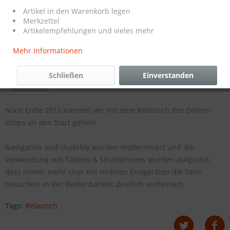
Artikel in den Warenkorb legen
Merkzettel
Artikelempfehlungen und vieles mehr
Mehr Informationen
Schließen
Einverstanden
Noch Ende 2015 konnten wir mit dem Relaunch des Online-
shops an den Start gehen!
Navigation und Usability wurden modernisiert und die
Verwendung von Tablets & Smartphones wurden aufgrund,
dass immer mehr User mit mobilen Endgeräten die Seite
besuchen, in der Bedienbarkeit deutlich verbessert.
Tags:
Relaunch