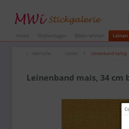
Home
Stickvorlagen
Bilderrahmen
Leinen
Übersicht
Leinen
Leinenband farbig
Leinenband mais, 34 cm b
C