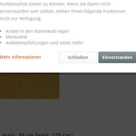
Funktionalität bieten zu können. Wenn Sie damit nicht
einverstanden sein sollten, stehen Ihnen folgende Funktionen
Merken
nicht zur Verfügung:
Artikel-Nr.:
Artikel in den Warenkorb legen
Merkzettel
Artikelempfehlungen und vieles mehr
Mehr Informationen
Schließen
Einverstanden
mais, 34 cm breit, 125 cm"