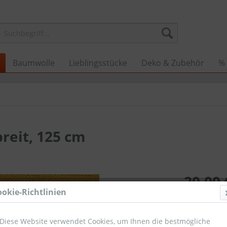
Baumwolle
Lieblingsstücke
Deko & Zubehör
%
reit, 125 cm
20,00 
ookie-Richtlinien
Umsatzsteuerb
Sofort ver
Diese Website verwendet Cookies, um Ihnen die bestmögliche