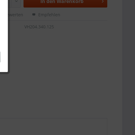
In den
Warenkorb
Bewerten
Empfehlen
VH204.340.125