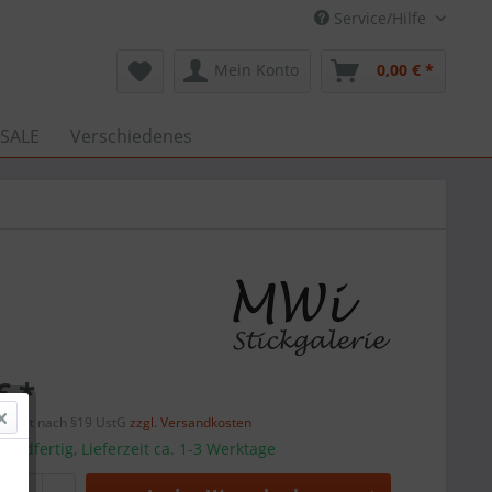
Service/Hilfe
Mein Konto
0,00 € *
 SALE
Verschiedenes
€ *
efreit nach §19 UstG
zzgl. Versandkosten
sandfertig, Lieferzeit ca. 1-3 Werktage