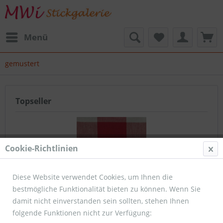
Menü
gemustert
Topseller
Cookie-Richtlinien
Diese Website verwendet Cookies, um Ihnen die
bestmögliche Funktionalität bieten zu können. Wenn Sie
Leinenbreitware Karo groß natur/ weinrot 135 x...
damit nicht einverstanden sein sollten, stehen Ihnen
folgende Funktionen nicht zur Verfügung: