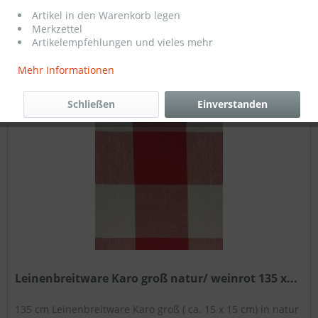
72,00 € *
Artikel in den Warenkorb legen
Merkzettel
Artikelempfehlungen und vieles mehr
Filtern
Mehr Informationen
Schließen
Einverstanden
Leinenbreitware Karo groß natur/ weinrot 135 x...
135 cm Leinenbreitware Karo groß ( ca. 15 x 15 cm) in natur