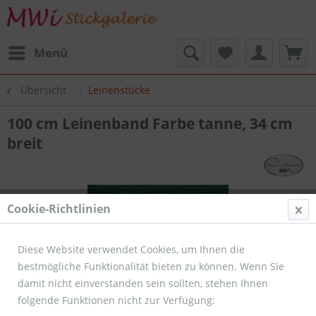
Menü
Übersicht
Leinenstücke
100 cm Leinenband Farbe tanne, 34 cm
breit
Cookie-Richtlinien
Diese Website verwendet Cookies, um Ihnen die
bestmögliche Funktionalität bieten zu können. Wenn Sie
damit nicht einverstanden sein sollten, stehen Ihnen
folgende Funktionen nicht zur Verfügung: