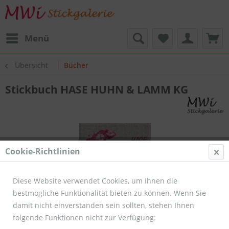
Menü
Übersicht
Bücher
Stickbuch HASE HUHN & LAMM KG
Cookie-Richtlinien
Diese Website verwendet Cookies, um Ihnen die
bestmögliche Funktionalität bieten zu können. Wenn Sie
damit nicht einverstanden sein sollten, stehen Ihnen
folgende Funktionen nicht zur Verfügung: