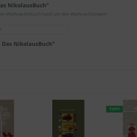
Das NikolausBuch"
tseller-Weihnachtsbuch rund um den Weihnachtsmann
r
h Das NikolausBuch"
TIPP!