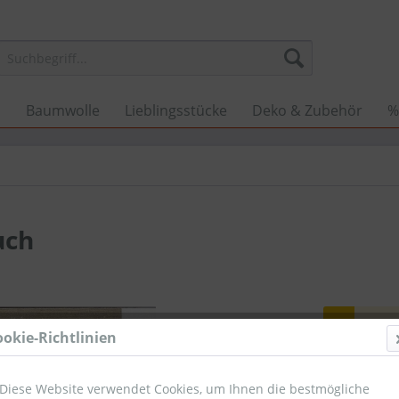
n
Baumwolle
Lieblingsstücke
Deko & Zubehör
%
uch
Benach
ookie-Richtlinien
Diese Website verwendet Cookies, um Ihnen die bestmögliche