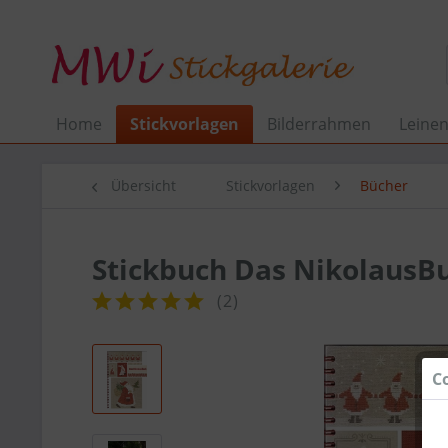
Home
Stickvorlagen
Bilderrahmen
Leine
Übersicht
Stickvorlagen
Bücher
Stickbuch Das NikolausB
(
2
)
C