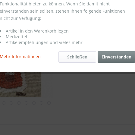
Ich habe 
Funktionalität bieten zu können. Wenn Sie damit nicht
genommen.
einverstanden sein sollten, stehen Ihnen folgende Funktionen
nicht zur Verfügung:
23,00 
Artikel in den Warenkorb legen
Umsatzsteuerb
Merkzettel
Lieferzeit
Artikelempfehlungen und vieles mehr
Merken
Mehr Informationen
Schließen
Einverstanden
Artikel-Nr.: