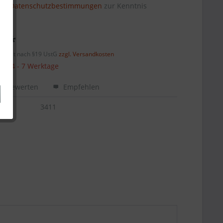
die
Datenschutzbestimmungen
zur Kenntnis
€ *
efreit nach §19 UstG
zzgl. Versandkosten
 ca. 4 - 7 Werktage
Bewerten
Empfehlen
3411