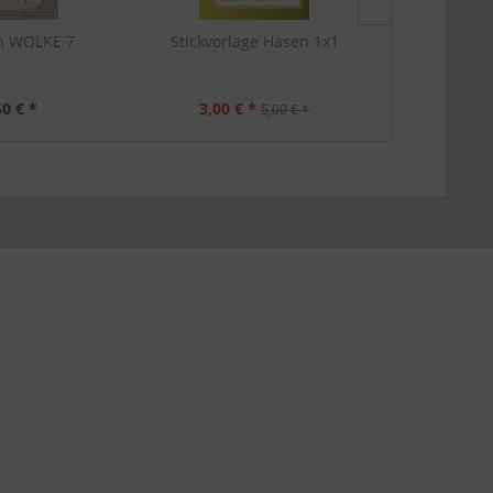
h WOLKE 7
Stickvorlage Hasen 1x1
Stickbuch
50 € *
3,00 € *
17
5,00 € *