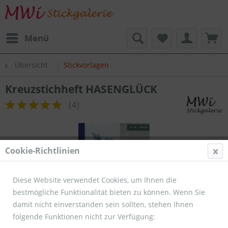
Menü
Übersicht
Stickvorlagen
Kreuzstichheft HASENGLÜCK
(
4
)
Cookie-Richtlinien
Diese Website verwendet Cookies, um Ihnen die
bestmögliche Funktionalität bieten zu können. Wenn Sie
damit nicht einverstanden sein sollten, stehen Ihnen
folgende Funktionen nicht zur Verfügung: