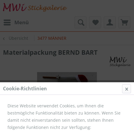
Menü
Übersicht
3477 MÄNNER
Materialpackung BERND BART
Cookie-Richtlinien
Diese Website verwendet Cookies, um Ihnen die
bestmögliche Funktionalität bieten zu können. Wenn Sie
damit nicht einverstanden sein sollten, stehen Ihnen
folgende Funktionen nicht zur Verfügung: