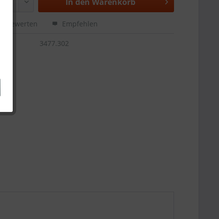
In den
Warenkorb
Bewerten
Empfehlen
3477.302