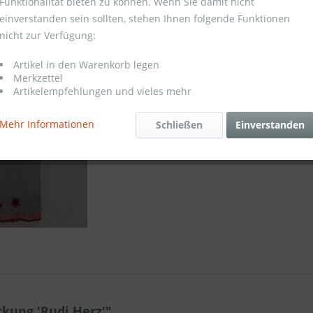
Funktionalität bieten zu können. Wenn Sie damit nicht
einverstanden sein sollten, stehen Ihnen folgende Funktionen
Merken
nicht zur Verfügung:
Artikel-Nr.:
Artikel in den Warenkorb legen
Merkzettel
Artikelempfehlungen und vieles mehr
Mehr Informationen
Schließen
Einverstanden
kung 'Rudi Herz'"