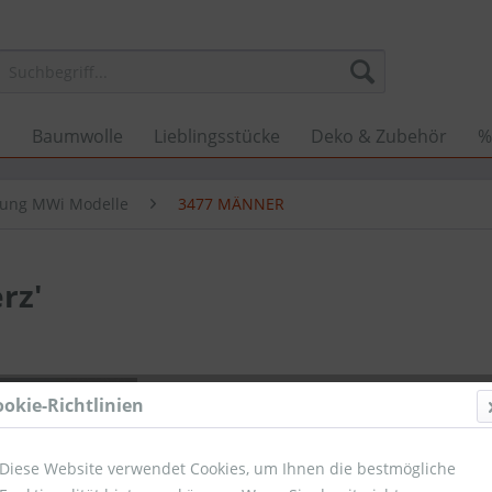
n
Baumwolle
Lieblingsstücke
Deko & Zubehör
%
kung MWi Modelle
3477 MÄNNER
rz'
10,79 
ookie-Richtlinien
Umsatzsteuerb
Sofort ver
Diese Website verwendet Cookies, um Ihnen die bestmögliche