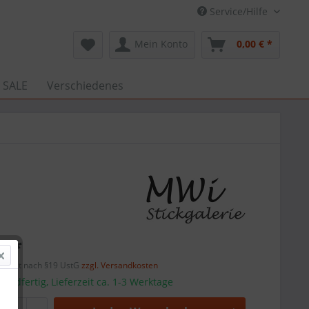
Service/Hilfe
Mein Konto
0,00 € *
 SALE
Verschiedenes
€ *
efreit nach §19 UstG
zzgl. Versandkosten
sandfertig, Lieferzeit ca. 1-3 Werktage