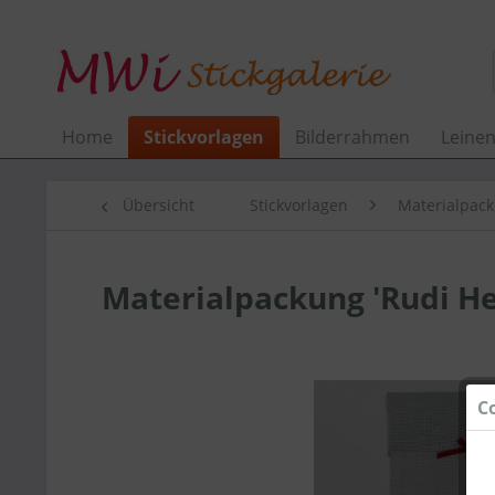
Home
Stickvorlagen
Bilderrahmen
Leine
Übersicht
Stickvorlagen
Materialpac
Materialpackung 'Rudi He
C