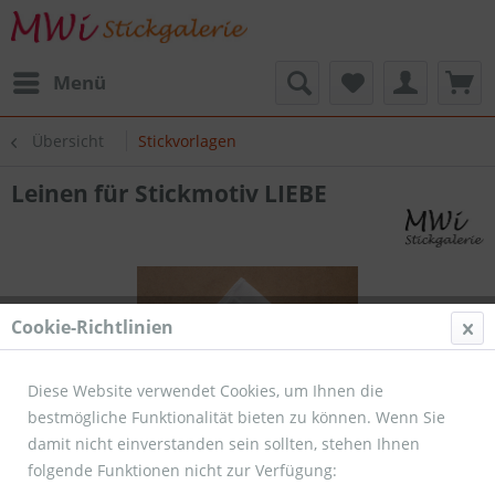
Menü
Übersicht
Stickvorlagen
Leinen für Stickmotiv LIEBE
Cookie-Richtlinien
Diese Website verwendet Cookies, um Ihnen die
bestmögliche Funktionalität bieten zu können. Wenn Sie
damit nicht einverstanden sein sollten, stehen Ihnen
folgende Funktionen nicht zur Verfügung: