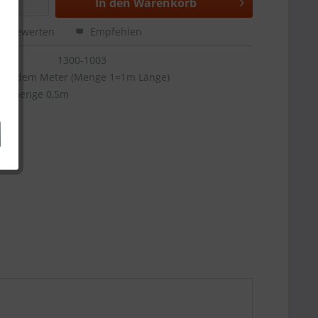
In den
Warenkorb
Bewerten
Empfehlen
1300-1003
aufendem Meter (Menge 1=1m Länge)
ellmenge 0,5m