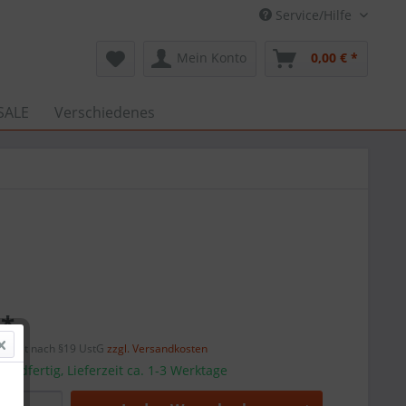
Service/Hilfe
Mein Konto
0,00 € *
SALE
Verschiedenes
 *
efreit nach §19 UstG
zzgl. Versandkosten
sandfertig, Lieferzeit ca. 1-3 Werktage