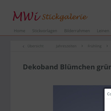
Home
Stickvorlagen
Bilderrahmen
Leinen
Übersicht
Jahreszeiten
Frühling
Dekoband Blümchen grü
C