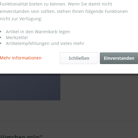
Funktionalität bieten zu können. Wenn Sie damit nicht
einverstanden sein sollten, stehen Ihnen folgende Funktionen
Merken
nicht zur Verfügung:
Artikel-Nr.:
Artikel in den Warenkorb legen
Preis pro l
Merkzettel
Mindestbest
Artikelempfehlungen und vieles mehr
Mehr Informationen
Schließen
Einverstanden
Blümchen grün"