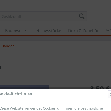
Baumwolle
Lieblingsstücke
Deko & Zubehör
% 
Bänder
n
3,50 €
ookie-Richtlinien
Umsatzsteuerb
Sofort ver
Diese Website verwendet Cookies, um Ihnen die bestmögliche