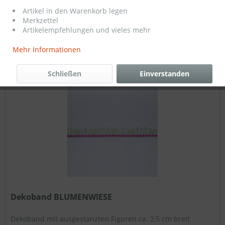
3,50 € *
Artikel in den Warenkorb legen
Merkzettel
Artikelempfehlungen und vieles mehr
Filtern
Mehr Informationen
Schließen
Einverstanden
Dekoband BLUMENWIESE
Dekoband mit ausgestanzten Figuren ca. 2,5 cm breit