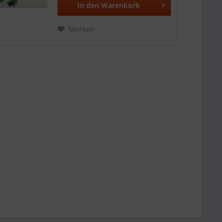
In den
Warenkorb
Merken