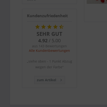
Kundenzufriedenheit
SEHR GUT
4.92
/ 5.00
aus 143 Bewertungen
Alle Kundenbewertungen
„siehe oben - 1 Punkt Abzug
wegen der Farbe“
zum Artikel