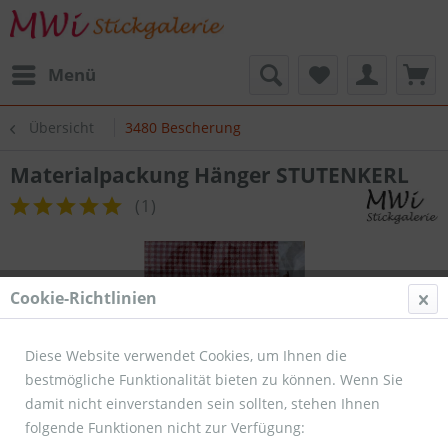
Menü
Übersicht
3480 Bescherung
Materialpackung Hänger STUTENKERL
(
1
)
Cookie-Richtlinien
Diese Website verwendet Cookies, um Ihnen die
bestmögliche Funktionalität bieten zu können. Wenn Sie
damit nicht einverstanden sein sollten, stehen Ihnen
folgende Funktionen nicht zur Verfügung: