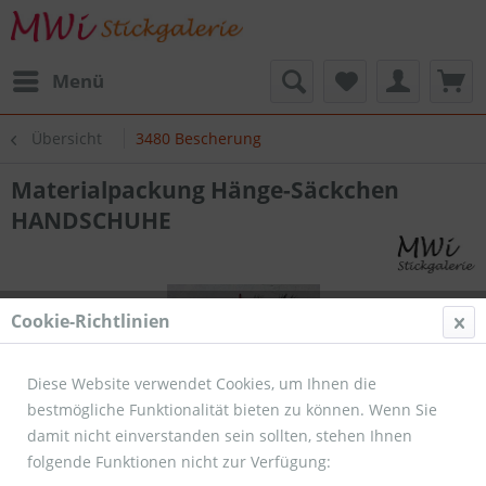
Menü
Übersicht
3480 Bescherung
Materialpackung Hänge-Säckchen
HANDSCHUHE
Cookie-Richtlinien
Diese Website verwendet Cookies, um Ihnen die
bestmögliche Funktionalität bieten zu können. Wenn Sie
damit nicht einverstanden sein sollten, stehen Ihnen
folgende Funktionen nicht zur Verfügung: